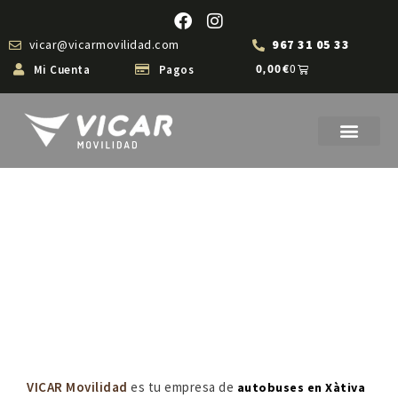
vicar@vicarmovilidad.com
967 31 05 33
Mi Cuenta
Pagos
0,00
€
0
Autobuses en Xàtiva |
VICAR Movilidad
VICAR Movilidad
es tu empresa de
autobuses en Xàtiva