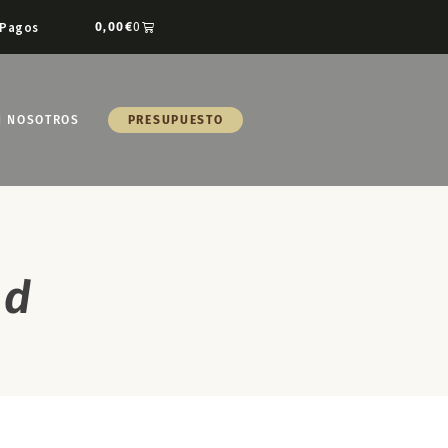
Pagos
0,00
€
0
N NOSOTROS
PRESUPUESTO
ad