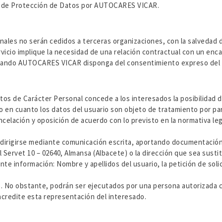
la de Protección de Datos por AUTOCARES VICAR.
les no serán cedidos a terceras organizaciones, con la salvedad 
rvicio implique la necesidad de una relación contractual con un enc
ro cuando AUTOCARES VICAR disponga del consentimiento expreso del 
tos de Carácter Personal concede a los interesados la posibilidad 
to en cuanto los datos del usuario son objeto de tratamiento por 
ncelación y oposición de acuerdo con lo previsto en la normativa le
á dirigirse mediante comunicación escrita, aportando documentación
Servet 10 – 02640, Almansa (Albacete) o la dirección que sea sustit
te información: Nombre y apellidos del usuario, la petición de solici
rio. No obstante, podrán ser ejecutados por una persona autorizada
acredite esta representación del interesado.