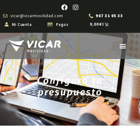
vicar@vicarmovilidad.com
967 31 05 33
Mi Cuenta
Pagos
0,00
€
0
Configura tu
presupuesto